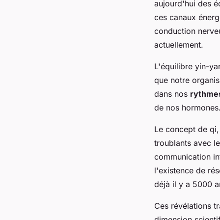
aujourd'hui des 
ces canaux énergé
conduction nerveu
actuellement.
L'équilibre yin-y
que notre organis
dans nos
rythmes
de nos hormones
Le concept de qi, 
troublants avec l
communication int
l'existence de ré
déjà il y a 5000 a
Ces révélations t
dimension scienti