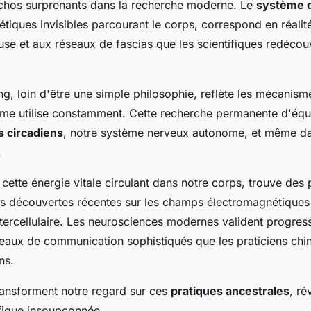
échos surprenants dans la recherche moderne. Le
système 
tiques invisibles parcourant le corps, correspond en réalit
se et aux réseaux de fascias que les scientifiques redécou
ang, loin d'être une simple philosophie, reflète les mécanis
me utilise constamment. Cette recherche permanente d'équi
 circadiens
, notre système nerveux autonome, et même dan
.
cette énergie vitale circulant dans notre corps, trouve des 
es découvertes récentes sur les champs électromagnétiques c
ercellulaire. Les neurosciences modernes valident progres
seaux de communication sophistiqués que les praticiens chino
ns.
ransforment notre regard sur ces
pratiques ancestrales
, ré
fique insoupçonnée.