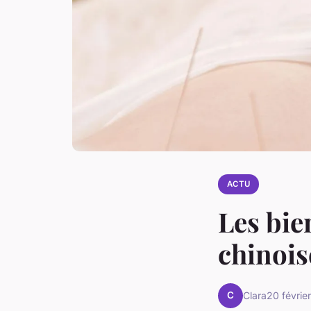
ACTU
Les bie
chinois
C
Clara
20 févrie