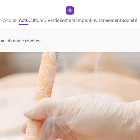
Accueil
Actu
Culture
Divertissement
Emploi
Environnement
Société
ne chinoise révélés