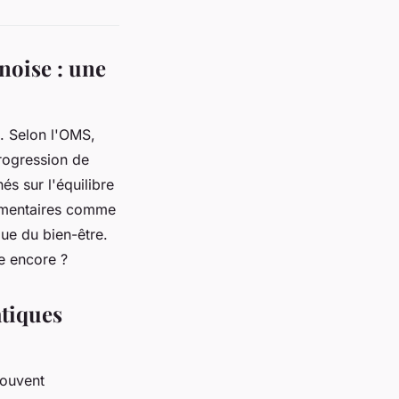
noise : une
. Selon l'OMS,
rogression de
s sur l'équilibre
lémentaires comme
que du bien-être.
e encore ?
atiques
rouvent