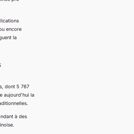
lications
 ou encore
guent la
s
s, dont 5 767
e aujourd'hui la
ditionnelles.
ondant à des
inoise.