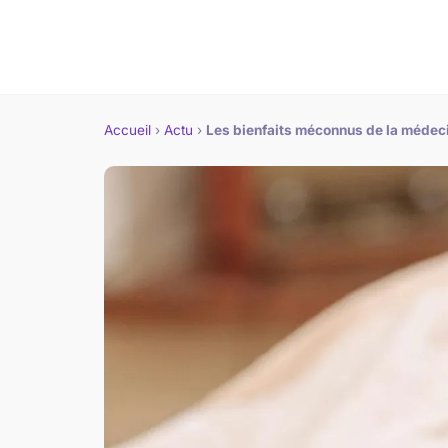
Accueil
›
Actu
›
Les bienfaits méconnus de la médeci