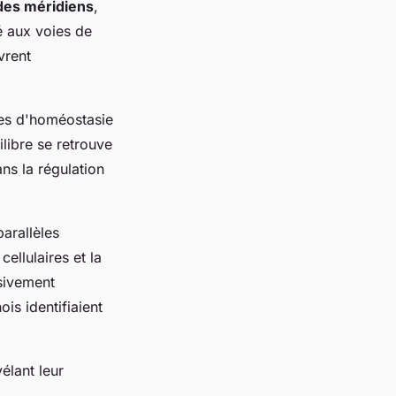
des méridiens
,
é aux voies de
vrent
mes d'homéostasie
libre se retrouve
s la régulation
parallèles
ellulaires et la
sivement
is identifiaient
vélant leur