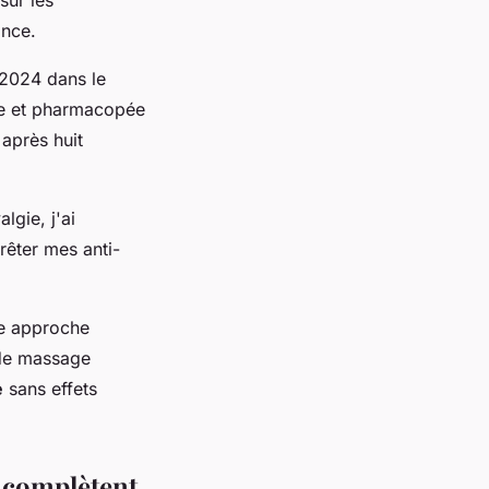
sur les
ance.
 2024 dans le
re et pharmacopée
 après huit
lgie, j'ai
rêter mes anti-
te approche
 de massage
e
sans effets
e complètent