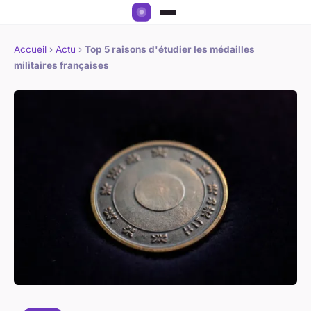
Accueil
›
Actu
›
Top 5 raisons d'étudier les médailles
militaires françaises